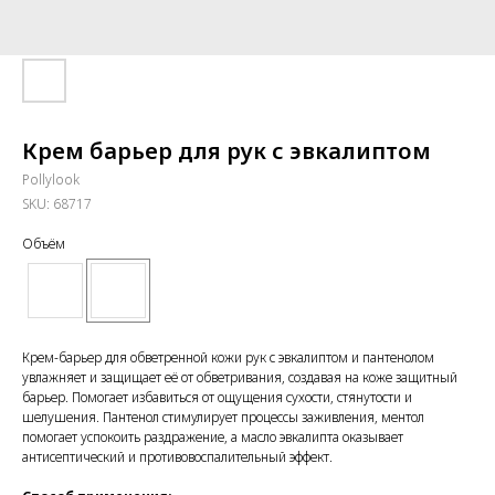
Крем барьер для рук с эвкалиптом
Pollylook
SKU:
68717
Объём
Крем-барьер для обветренной кожи рук с эвкалиптом и пантенолом
увлажняет и защищает её от обветривания, создавая на коже защитный
барьер. Помогает избавиться от ощущения сухости, стянутости и
шелушения. Пантенол стимулирует процессы заживления, ментол
помогает успокоить раздражение, а масло эвкалипта оказывает
антисептический и противовоспалительный эффект.